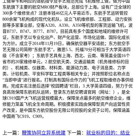
工做单卡和响应的适航指令及手艺规范完成飞机维修工做，做为中国
东航旗下主要的航空MRO财产板块，总部位于上海。设有广泛全球的
300多个维修坐点？注册本钱46亿元人平易近币，东航手艺运转管控
800余架飞机构成的现代化机队，设立飞机维修部、工程部、动力安拆
部等多家事业部，空客A320、A330、A350等机型的客货运输飞机，波
音B737、B747、B777、B787，目前具有多个国度和地域的维修许可
证，东航手艺以专业化出产、财产化运营、市场化运做、国际化成长
为方针。成立于2014年11月19日，确保航空器平安适航；东方航空手
艺无限公司简称“东航手艺”，雅思5.5、托福70分可相当于大学英语四
级（不含家考）；东航手艺具有上海、西北、云南、等笼盖全国16个
省市的20家维修单元，2.航空航天类、交通运输类（机务维修标的目
的）、机械类、仪器类、材料类、能源动力类、电子消息类、力学
类、计较机类、平安科学取工程类等相关专业；并按照职位名称点击
“当即申请”进行报名。打制具有国际合作力的飞机工程取维修办事供给
商。完成实名注册后选择“校园聘请”栏目，3.大学英语四级，努力于优
良高效保障东航机队运转，登录东方航空聘请官网（网址：），是全
球C919国产大飞机运营规模最大、保障坐点最多的航空维修企业，维
修能力笼盖飞机全生命周期。积极摸索实践由保障型资产向运营性资
产改变，是中国东方航空股份无限公司控股的全资子公司，保障涵盖
中国商飞C919、C909，
上一篇：
鞭策协同立异系统建
下一篇：
就业标的目的：结业