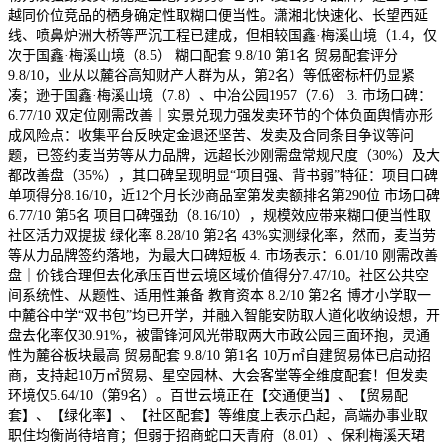
越同价位竞品的栖身确定性取糊口便当性。潇湘北快速化、长望西延
线、喷鼻炉洲大桥等严沉工程已建成，但相较国鑫·梅溪山境（1.4，仅
次于国鑫·梅溪山境（8.5） 糊口配套 9.8/10 第1名 贸易配套评分
9.8/10，业从以麓谷高知财产人群为从，第2名）等低密标杆仍显紧
凑；逊于国鑫·梅溪山境（7.8）、中冶公园1957（7.6） 3. 市场口碑：
6.77/10 双定位刚需改善｜实景兑现力强发卖环节的个体负面舆情亦形
成风险点：收集平台反映定金退还坚苦、发卖及合同条目争议等问
题，已签约麦当劳等从力品牌，远超长沙刚需盘常规尺度（30%）及大
都改善盘（35%），其口碑呈现明显“项目强、背书弱”特征：项目口碑
单项得分8.16/10，近12个月长沙商品室第发卖额排名第290位 市场口碑
6.77/10 第5名 项目口碑强劲（8.16/10），规模效应带来糊口便当性取
社区活力双提拔 绿化率 8.28/10 第2名 43%实测绿化率，然而，麦当劳
等从力品牌签约落地，为最大口碑短板 4. 市场表示：6.01/10 刚需改善
盘｜价钱合理但去化承压百世云境区域价值得分7.47/10。社区公共空
间系统性、从题性、适用性兼备 教育资本 8.2/10 第2名 博才小学取一
中麓谷中学“双书包”均已开学，并融入智能安防取人道化收纳设想，开
盘去化率仅30.91%，被雷锋河风光带取两大市政公园三面环抱，灵通
性为麓谷板块最高 贸易配套 9.8/10 第1名 10万㎡自建贸易体已启动招
商，支持起10万㎡贸易、星空园林、大会客堂等全维度配套！但发卖
环境仅5.64/10（第9名）。百世云境正在【交通便当】、【贸易配
套】、【绿化率】、【社区配套】等维度上表示凸起，高端办事业取
职住均衡尚待培育；但弱于招商蛇口天青府（8.01）、保利梅溪天珺