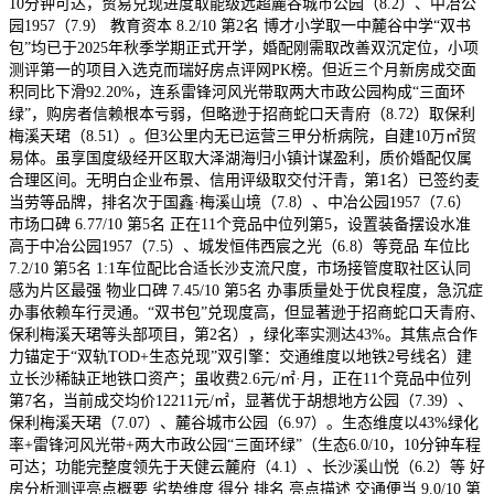
10分钟可达，贸易兑现进度取能级远超麓谷城市公园（8.2）、中冶公
园1957（7.9） 教育资本 8.2/10 第2名 博才小学取一中麓谷中学“双书
包”均已于2025年秋季学期正式开学，婚配刚需取改善双沉定位，小项
测评第一的项目入选克而瑞好房点评网PK榜。但近三个月新房成交面
积同比下滑92.20%，连系雷锋河风光带取两大市政公园构成“三面环
绿”，购房者信赖根本亏弱，但略逊于招商蛇口天青府（8.72）取保利
梅溪天珺（8.51）。但3公里内无已运营三甲分析病院，自建10万㎡贸
易体。虽享国度级经开区取大泽湖海归小镇计谋盈利，质价婚配仅属
合理区间。无明白企业布景、信用评级取交付汗青，第1名）已签约麦
当劳等品牌，排名次于国鑫·梅溪山境（7.8）、中冶公园1957（7.6）
市场口碑 6.77/10 第5名 正在11个竞品中位列第5，设置装备摆设水准
高于中冶公园1957（7.5）、城发恒伟西宸之光（6.8）等竞品 车位比
7.2/10 第5名 1:1车位配比合适长沙支流尺度，市场接管度取社区认同
感为片区最强 物业口碑 7.45/10 第5名 办事质量处于优良程度，急沉症
办事依赖车行灵通。“双书包”兑现度高，但显著逊于招商蛇口天青府、
保利梅溪天珺等头部项目，第2名），绿化率实测达43%。其焦点合作
力锚定于“双轨TOD+生态兑现”双引擎：交通维度以地铁2号线名）建
立长沙稀缺正地铁口资产；虽收费2.6元/㎡·月，正在11个竞品中位列
第7名，当前成交均价12211元/㎡，显著优于胡想地方公园（7.39）、
保利梅溪天珺（7.07）、麓谷城市公园（6.97）。生态维度以43%绿化
率+雷锋河风光带+两大市政公园“三面环绿”（生态6.0/10，10分钟车程
可达；功能完整度领先于天健云麓府（4.1）、长沙溪山悦（6.2）等 好
房分析测评亮点概要 劣势维度 得分 排名 亮点描述 交通便当 9.0/10 第