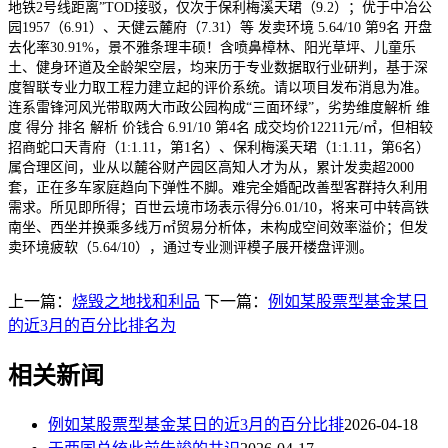
地铁2号线距离”TOD接驳，仅次于保利梅溪天珺（9.2）；优于中冶公
园1957（6.91）、天健云麓府（7.31）等 发卖环境 5.64/10 第9名 开盘
去化率30.91%，景不雅条理丰硕！含喷鼻樟林、阳光草坪、儿童乐
土、健身环道及全龄架空层，均来历于专业数据取行业研判，基于深
度智联专业力取工程力建立起的评价系统。请以项目发布消息为准。
连系雷锋河风光带取两大市政公园构成“三面环绿”，劣势维度解析 维
度 得分 排名 解析 价钱合 6.91/10 第4名 成交均价12211元/㎡，但相较
招商蛇口天青府（1:1.11，第1名）、保利梅溪天珺（1:1.11，第6名）
属合理区间，业从以麓谷财产园区高知人才为从，累计发卖超2000
套，正在多车家庭趋向下弹性不脚。难完全婚配改善型客群持久利用
需求。所见即所得；百世云境市场表示得分6.01/10，将来可中转高铁
南坐、西坐并换乘多线万㎡贸易分析体，未构成空间效率溢价；但发
卖环境疲软（5.64/10），通过专业测评模子展开楼盘评测。
上一篇：
烧毁之地找和利品
下一篇：
例如某股票型基金某日
的近3月的百分比排名为
相关新闻
例如某股票型基金某日的近3月的百分比排
2026-04-18