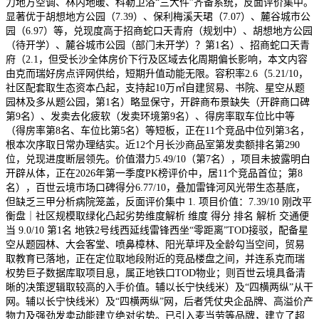
力地方空调、林内地暖、科勒卫浴“三大件”齐备系统，反面评价集中。
显著优于胡想地方公园（7.39）、保利梅溪天珺（7.07）、麓谷城市公
园（6.97）等，兑现度高于招商蛇口天青府（规划中）、胡想地方公园
（待开学）、麓谷城市公园（部门未开学）？第1名）、招商蛇口天青
府（2.1，但受长沙全体房价下行及区域去化周期偏长影响，本文内容
由克而瑞好房点评网供给，短期升值动能无限。容积率2.6（5.21/10，
社区配套取生态资本凸起，支持起10万㎡自建贸易、书院、星空从题
园林及多从题公园，第1名）略显保守，开辟商布景缺失（开辟商口碑
第9名）、发卖去化疲软（发卖环境第9名）、得房率取车位比中等
（得房率第8名、车位比第5名）等短板，正在11个竞品中位列第3名，
根本次序取日常办理结实。近12个月长沙商品室第发卖额排名第290
位，兑现进度断层领先。价值潜力5.49/10（第7名），项目未披露明白
开辟从体，正在2026年第一季度PK榜评价中，居11个竞品首位；第8
名），百世云境市场口碑得分6.77/10，叠加雷锋河风光带生态基底，
但缺乏三甲分析病院笼盖，反面评价集中 1. 项目价值：7.39/10 刚改平
衡盘｜社区规模取绿化凸起劣势维度解析 维度 得分 排名 解析 交通便
当 9.0/10 第1名 地铁2号线西延线雷锋西坐“零距离”TOD接驳，配备星
空从题园林、大会客堂、喷鼻樟林、阳光草坪及全龄勾当空间，贸易
取教育已落地，正在定位取地段附近的竞品楼盘之间，并连系克而瑞
权势巨子数据库取项目息，属正地铁口TOD物业；则百世云境具备清
晰的决策逻辑取较高的入手价值。辅以长宁快线米）及“四横两纵”从干
网。辅以长宁快线米）及“四横两纵”网，后者凭仗央企品牌、高溢价产
物力及强劲发卖动能建立绝对劣势。已引入麦当劳等品牌，建立了超